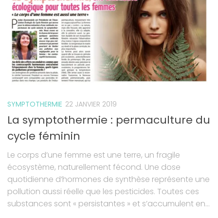
SYMPTOTHERMIE
22 JANVIER 2019
La symptothermie : permaculture du
cycle féminin
Le corps d’une femme est une terre, un fragile
écosystème, naturellement fécond. Une dose
quotidienne d’hormones de synthèse représente une
pollution aussi réelle que les pesticides. Toutes ces
substances sont « persistantes » et s’accumulent en...