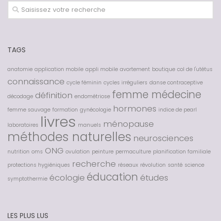
TAGS
anatomie
application mobile
appli mobile
avortement
boutique
col de l'utétus
connaissance
cycle féminin
cycles irréguliers
danse contraceptive
femme médecine
définition
décodage
endométriose
hormones
femme sauvage
formation
gynécologie
indice de pearl
livres
ménopause
laboratoires
manuels
méthodes naturelles
neurosciences
ONG
nutrition
oms
ovulation
peinture
permaculture
planification familiale
recherche
protections hygiéniques
réseaux
révolution
santé
science
éducation
écologie
études
symptothermie
LES PLUS LUS