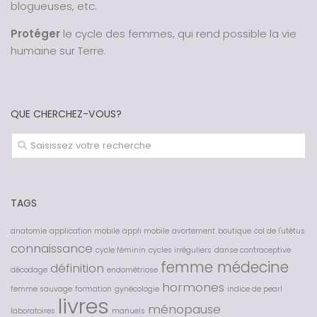
blogueuses, etc.
Protéger
le cycle des femmes, qui rend possible la vie
humaine sur Terre.
QUE CHERCHEZ-VOUS?
TAGS
anatomie
application mobile
appli mobile
avortement
boutique
col de l'utétus
connaissance
cycle féminin
cycles irréguliers
danse contraceptive
femme médecine
définition
décodage
endométriose
hormones
femme sauvage
formation
gynécologie
indice de pearl
livres
ménopause
laboratoires
manuels