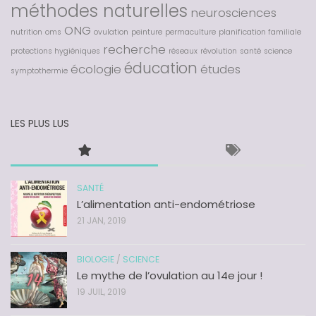
méthodes naturelles
neurosciences
ONG
nutrition
oms
ovulation
peinture
permaculture
planification familiale
recherche
protections hygiéniques
réseaux
révolution
santé
science
éducation
écologie
études
symptothermie
LES PLUS LUS
SANTÉ
L’alimentation anti-endométriose
21 JAN, 2019
BIOLOGIE
/
SCIENCE
Le mythe de l’ovulation au 14e jour !
19 JUIL, 2019