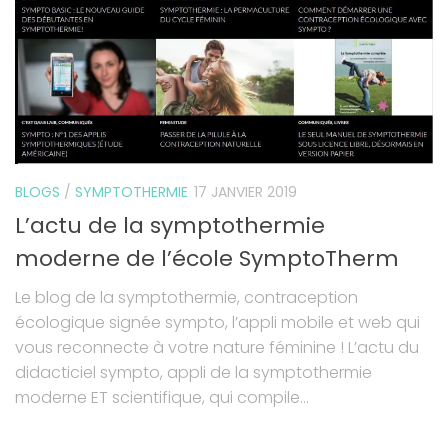
BLOGS
/
SYMPTOTHERMIE
17 JANVIER 2019
L’actu de la symptothermie
moderne de l’école SymptoTherm
Le blog de la symptothermie, contraception
écologique signée sympto, l’appli mobile et web qui
vous reconnecte à votre nature féminine ! L’actu du
didacticiel sympto, appli de la symptothermie
moderne ET scientifique, qui compile...