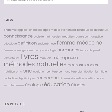
TAGS
anatomie
application mobile
appli mobile
avortement
boutique
col de l'utétus
connaissance
cycle féminin
cycles irréguliers
danse contraceptive
femme médecine
définition
décodage
endométriose
hormones
femme sauvage
formation
gynécologie
indice de pearl
livres
ménopause
laboratoires
manuels
méthodes naturelles
neurosciences
ONG
nutrition
oms
ovulation
peinture
permaculture
planification familiale
recherche
protections hygiéniques
réseaux
révolution
santé
science
éducation
écologie
études
symptothermie
LES PLUS LUS