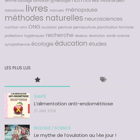
hormones
femme sauvage
formation
gynécologie
indice de pearl
livres
ménopause
laboratoires
manuels
méthodes naturelles
neurosciences
ONG
nutrition
oms
ovulation
peinture
permaculture
planification familiale
recherche
protections hygiéniques
réseaux
révolution
santé
science
éducation
écologie
études
symptothermie
LES PLUS LUS
SANTÉ
L’alimentation anti-endométriose
21 JAN, 2019
BIOLOGIE
/
SCIENCE
Le mythe de l’ovulation au 14e jour !