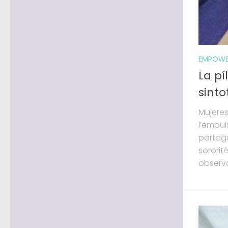
EMPOWE
La p
sinto
Mujeres
l’empui
partage
sororit
observar