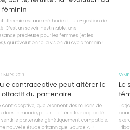
 féminin
ptothermie est une méthode d’auto-gestion de
lité. C’est un savoir inestimable, une
sance précieuse pour les femmes (et les
, qui révolutionne la vision du cycle féminin !
1 MARS 2019
SYMP
lule contraceptive peut altérer le
Le 
 olfactif du partenaire
fém
le contraceptive, que prennent des millions de
Tatj
dans le monde, pourrait altérer leur capacité
pour 
 sentir le partenaire génétiquement compatible,
exer
ne nouvelle étude britannique. Source AFP
Fribo