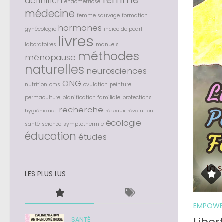
définition
endométriose
médecine
femme sauvage
formation
hormones
gynécologie
indice de pearl
livres
laboratoires
manuels
méthodes
ménopause
naturelles
neurosciences
ONG
nutrition
oms
ovulation
peinture
permaculture
planification familiale
protections
recherche
hygiéniques
réseaux
révolution
écologie
santé
science
symptothermie
éducation
études
LES PLUS LUS
EMPOWE
Libert
SANTÉ