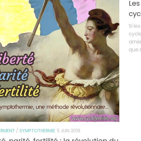
Les
cyc
Si le
cycle
améri
que r
RMENT
/
SYMPTOTHERMIE
5 JUIN 2019
é, parité, fertilité : la révolution du