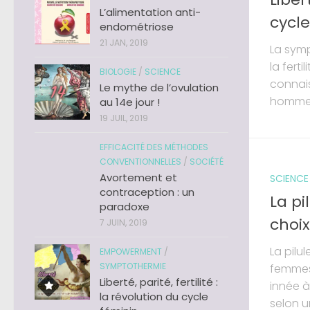
L’alimentation anti-
cycle
endométriose
21 JAN, 2019
La sym
la ferti
BIOLOGIE
/
SCIENCE
connais
Le mythe de l’ovulation
hommes)
au 14e jour !
19 JUIL, 2019
EFFICACITÉ DES MÉTHODES
CONVENTIONNELLES
/
SOCIÉTÉ
Avortement et
SCIENCE
contraception : un
La pi
paradoxe
choix
7 JUIN, 2019
La pilu
EMPOWERMENT
/
SYMPTOTHERMIE
femmes 
Liberté, parité, fertilité :
innée à
la révolution du cycle
selon u