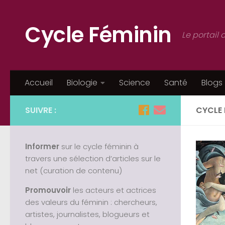
Cycle Féminin
Le portail 
Accueil
Biologie
Science
Santé
Blogs
SUIVRE :
CYCLE 
Informer
sur le cycle féminin à
travers une sélection d’articles sur le
net (curation de contenu)
Promouvoir
les acteurs et actrices
des valeurs du féminin : chercheurs,
artistes, journalistes, blogueurs et