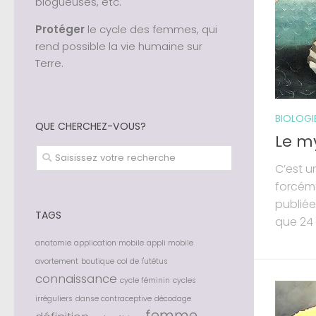
blogueuses, etc.
Protéger
le cycle des femmes, qui
rend possible la vie humaine sur
Terre.
BIOLOGI
QUE CHERCHEZ-VOUS?
Le my
C’est u
forcéme
publiée
TAGS
que 24 
anatomie
application mobile
appli mobile
avortement
boutique
col de l'utétus
connaissance
cycle féminin
cycles
irréguliers
danse contraceptive
décodage
femme