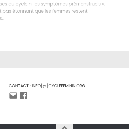
ses du cycle ni les symptômes prémenstruels ».
t pas étonnant que les femmes restent
...
CONTACT : INFO[@]CYCLEFEMININ.ORG
E-
Facebook
mail