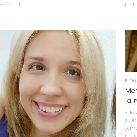
! Le fait...
de fe
BLOG
Mat
la
« Je
suje
temps
début