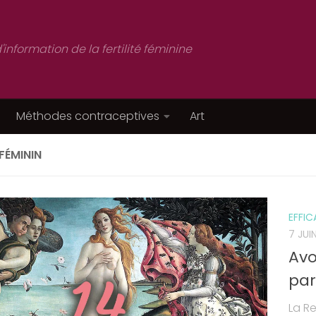
d'information de la fertilité féminine
Méthodes contraceptives
Art
FÉMININ
EFFI
7 JUI
Avo
pa
La R