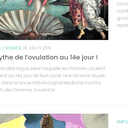
cont
nomb
gros
repr
E
/
SCIENCE
19 JUILLET 2019
the de l’ovulation au 14e jour !
ne idée reçue selon laquelle les femmes ovulent
nt au 14e jour de leur cycle. Une récente étude
 dans la revue Nature Digital Medicine montre
% des femmes ovulent le...
EMPO