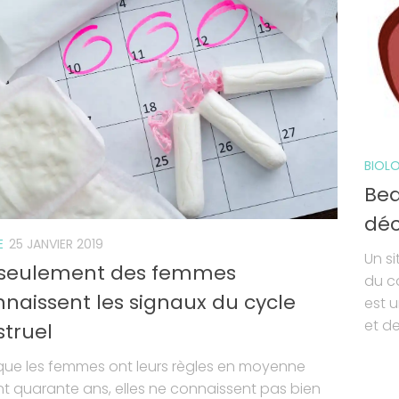
BIOLO
Bea
déc
E
25 JANVIER 2019
Un si
 seulement des femmes
du co
naissent les signaux du cycle
est u
et de
truel
 que les femmes ont leurs règles en moyenne
 quarante ans, elles ne connaissent pas bien