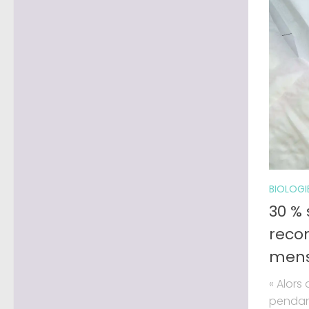
BIOLOGI
30 %
recon
mens
« Alors
pendant