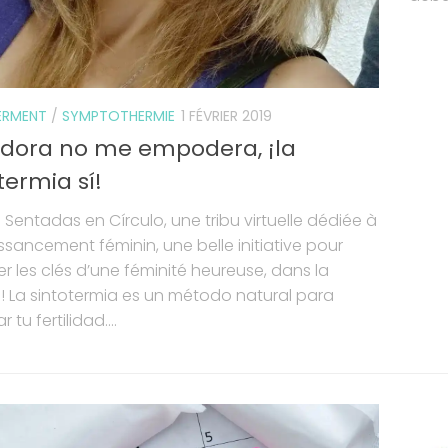
RMENT
/
SYMPTOTHERMIE
1 FÉVRIER 2019
íldora no me empodera, ¡la
termia sí!
 Sentadas en Círculo, une tribu virtuelle dédiée à
ssancement féminin, une belle initiative pour
r les clés d’une féminité heureuse, dans la
é! La sintotermia es un método natural para
 tu fertilidad....