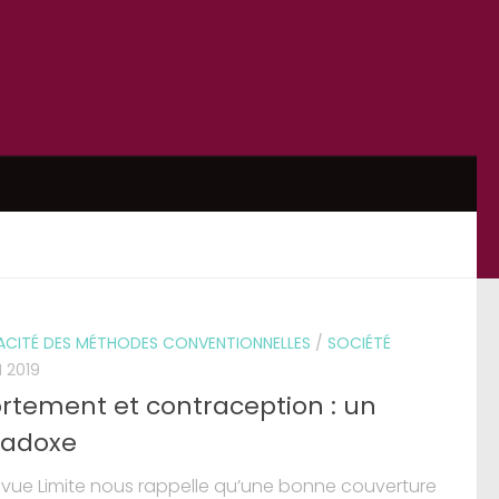
CACITÉ DES MÉTHODES CONVENTIONNELLES
/
SOCIÉTÉ
N 2019
rtement et contraception : un
radoxe
evue Limite nous rappelle qu’une bonne couverture