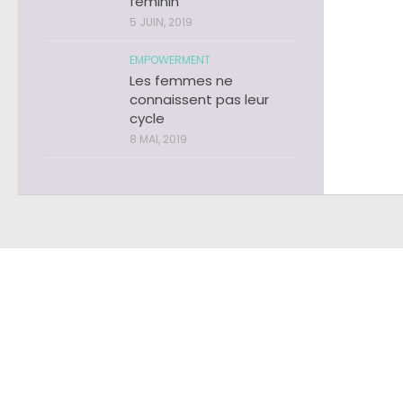
féminin
5 JUIN, 2019
EMPOWERMENT
Les femmes ne
connaissent pas leur
cycle
8 MAI, 2019