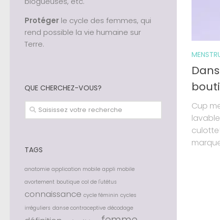
blogueuses, etc.
Protéger
le cycle des femmes, qui
rend possible la vie humaine sur
Terre.
MENSTR
Dans 
bout
QUE CHERCHEZ-VOUS?
Cup men
lavable
culotte
marque 
TAGS
anatomie
application mobile
appli mobile
avortement
boutique
col de l'utétus
connaissance
cycle féminin
cycles
irréguliers
danse contraceptive
décodage
femme