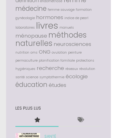
définition
endométriose
médecine
femme sauvage
formation
hormones
gynécologie
indice de pearl
livres
laboratoires
manuels
méthodes
ménopause
naturelles
neurosciences
ONG
nutrition
oms
ovulation
peinture
permaculture
planification familiale
protections
recherche
hygiéniques
réseaux
révolution
écologie
santé
science
symptothermie
éducation
études
LES PLUS LUS
SANTÉ