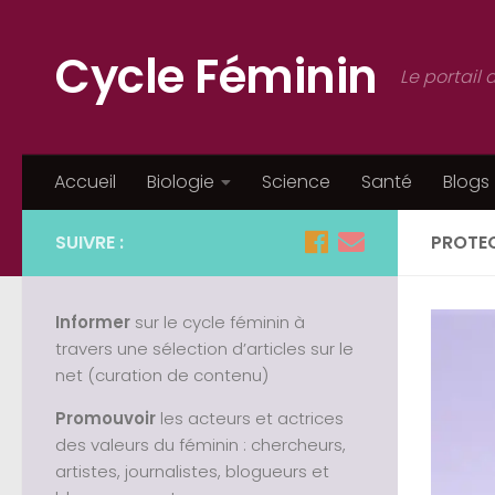
Cycle Féminin
Le portail 
Accueil
Biologie
Science
Santé
Blogs
SUIVRE :
PROTEC
Informer
sur le cycle féminin à
travers une sélection d’articles sur le
net (curation de contenu)
Promouvoir
les acteurs et actrices
des valeurs du féminin : chercheurs,
artistes, journalistes, blogueurs et