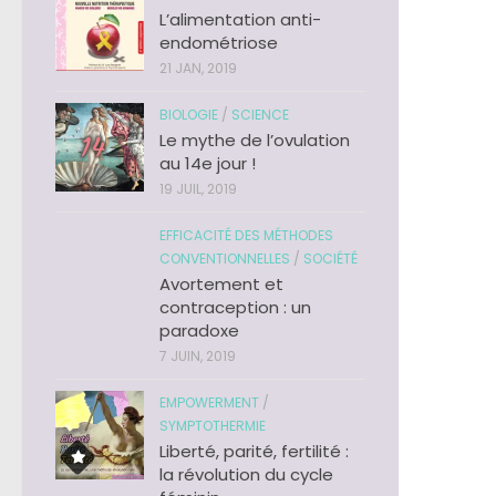
L’alimentation anti-
endométriose
21 JAN, 2019
BIOLOGIE
/
SCIENCE
Le mythe de l’ovulation
au 14e jour !
19 JUIL, 2019
EFFICACITÉ DES MÉTHODES
CONVENTIONNELLES
/
SOCIÉTÉ
Avortement et
contraception : un
paradoxe
7 JUIN, 2019
EMPOWERMENT
/
SYMPTOTHERMIE
Liberté, parité, fertilité :
la révolution du cycle