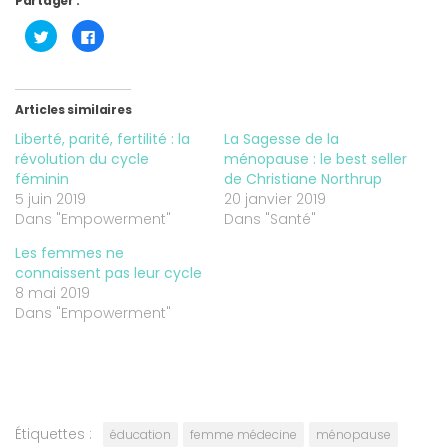
Partager :
Cliquez
Cliquez
pour
pour
partager
partager
sur
sur
Twitter(ouvre
Facebook(ouvre
dans
dans
une
une
Articles similaires
nouvelle
nouvelle
fenêtre)
fenêtre)
Liberté, parité, fertilité : la
La Sagesse de la
révolution du cycle
ménopause : le best seller
féminin
de Christiane Northrup
5 juin 2019
20 janvier 2019
Dans "Empowerment"
Dans "Santé"
Les femmes ne
connaissent pas leur cycle
8 mai 2019
Dans "Empowerment"
Étiquettes :
éducation
femme médecine
ménopause