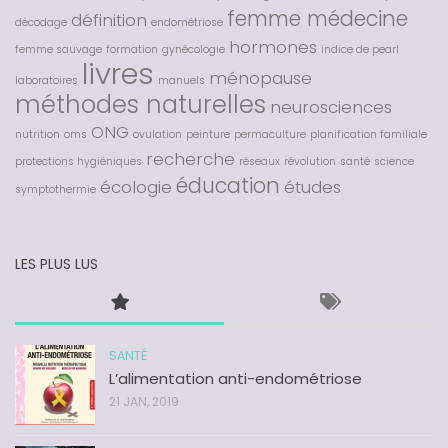
femme médecine
définition
décodage
endométriose
hormones
femme sauvage
formation
gynécologie
indice de pearl
livres
ménopause
laboratoires
manuels
méthodes naturelles
neurosciences
ONG
nutrition
oms
ovulation
peinture
permaculture
planification familiale
recherche
protections hygiéniques
réseaux
révolution
santé
science
éducation
écologie
études
symptothermie
LES PLUS LUS
SANTÉ
L’alimentation anti-endométriose
21 JAN, 2019