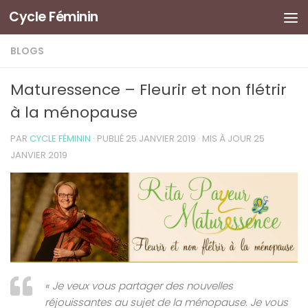
Cycle Féminin
BLOGS
Maturessence – Fleurir et non flétrir
à la ménopause
PAR
CYCLE FÉMININ
· PUBLIÉ
25 JANVIER 2019
· MIS À JOUR
25
JANVIER 2019
« Je veux vous partager des nouvelles
réjouissantes au sujet de la ménopause. Je vous